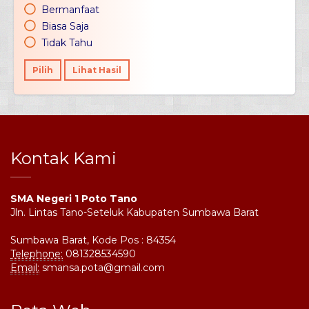
Bermanfaat
Biasa Saja
Tidak Tahu
Pilih
Lihat Hasil
Kontak Kami
SMA Negeri 1 Poto Tano
Jln. Lintas Tano-Seteluk Kabupaten Sumbawa Barat
Sumbawa Barat, Kode Pos : 84354
Telephone:
081328534590
Email:
smansa.pota@gmail.com