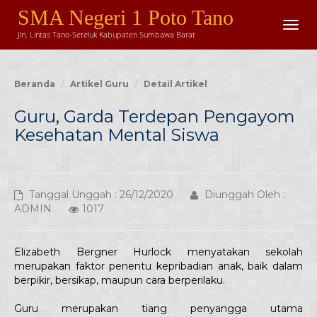
SMA Negeri 1 Poto Tano
Togg
Jln. Lintas Tano-Seteluk Kabupaten Sumbawa Barat
navig
Beranda
Artikel Guru
Detail Artikel
Guru, Garda Terdepan Pengayom
Kesehatan Mental Siswa
Tanggal Unggah : 26/12/2020
Diunggah Oleh :
ADMIN
1017
Elizabeth Bergner Hurlock menyatakan sekolah
merupakan faktor penentu kepribadian anak, baik dalam
berpikir, bersikap, maupun cara berperilaku.
Guru merupakan tiang penyangga utama